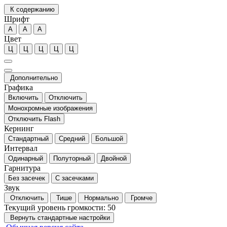
К содержанию
Шрифт
А
А
А
Цвет
Ц
Ц
Ц
Ц
Ц
Дополнительно
Графика
Включить
Отключить
Монохромные изображения
Отключить Flash
Кернинг
Стандартный
Средний
Большой
Интервал
Одинарный
Полуторный
Двойной
Гарнитура
Без засечек
С засечками
Звук
Отключить
Тише
Нормально
Громче
Текущий уровень громкости:
50
Вернуть стандартные настройки