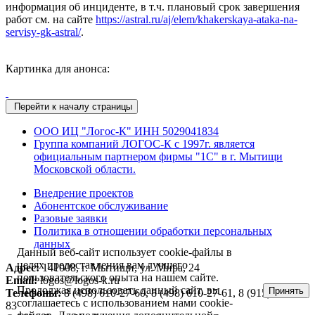
информация об инциденте, в т.ч. плановый срок завершения
работ см. на сайте
https://astral.ru/aj/elem/khakerskaya-ataka-na-
servisy-gk-astral/
.
Картинка для анонса:
Перейти к началу страницы
ООО ИЦ "Логос-К" ИНН 5029041834
Группа компаний ЛОГОС-К c 1997г. является
официальным партнером фирмы "1С" в г. Мытищи
Московской области.
Внедрение проектов
Абонентское обслуживание
Разовые заявки
Политика в отношении обработки персональных
данных
Данный веб-сайт использует cookie-файлы в
целях предоставления вам лучшего
Адрес:
141008, г. Мытищи, ул. Мира, 24
пользовательского опыта на нашем сайте.
Email:
logos@logos-k.ru
Продолжая использовать данный сайт, вы
Принять
Телефоны:
8 (498) 610-27-60, 8 (498) 610-27-61, 8 (915) 152-87-
соглашаетесь с использованием нами cookie-
83