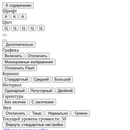
К содержанию
Шрифт
А
А
А
Цвет
Ц
Ц
Ц
Ц
Ц
Дополнительно
Графика
Включить
Отключить
Монохромные изображения
Отключить Flash
Кернинг
Стандартный
Средний
Большой
Интервал
Одинарный
Полуторный
Двойной
Гарнитура
Без засечек
С засечками
Звук
Отключить
Тише
Нормально
Громче
Текущий уровень громкости:
50
Вернуть стандартные настройки