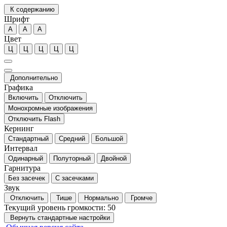
К содержанию
Шрифт
А
А
А
Цвет
Ц
Ц
Ц
Ц
Ц
Дополнительно
Графика
Включить
Отключить
Монохромные изображения
Отключить Flash
Кернинг
Стандартный
Средний
Большой
Интервал
Одинарный
Полуторный
Двойной
Гарнитура
Без засечек
С засечками
Звук
Отключить
Тише
Нормально
Громче
Текущий уровень громкости:
50
Вернуть стандартные настройки