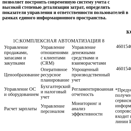
позволяет построить современную систему учета с
высокой степенью детализации затрат, определить
показатели управления и ответственности пользователей в
рамках единого информационного пространства.
К
1С:КОМПЛЕКСНАЯ АВТОМАТИЗАЦИЯ 8
460154
Управление
Управление
Управление
продажами,
отношениями
денежными
запасами и
с клиентами
средствами и
закупками
(CRM)
взаиморасчетами
460154
Оперативное
Упрощенный
Ценообразование
ресурсное
производственный
планирование
учет
Бухгалтерский
Управление ОС
Регламентирвоанная
*Предус
и налоговый
и оборудованием
отчетность
получен
учет
сервис
Мониторинг и
информ
Управление
Расчет зарплаты
анализ
сопрово
персоналом
эффективности
входит 
линии 