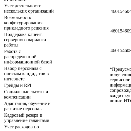
Учет деятельности
нескольких организаций
46015460
Возможность
конфигурирования
прикладного решения
46015460
Поддержка клиент-
серверного варианта
работы
46015460
Работа с
распределенной
информационной базой
Набор персонала с
*Предусмо
поиском кандидатов в
получения
интернете
сервисное
информаци
Грейды и RPI
сопровожд
Социальные льготы и
входит ку
компенсации
линии ИТ
Адаптация, обучение и
развитие персонала
Кадровый резерв и
управление талантами
Учет расходов по