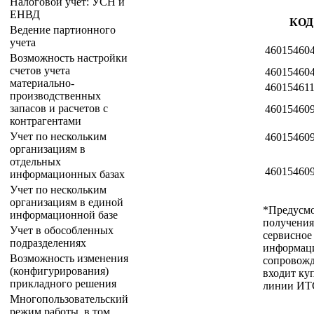
Налоговой учет: УСН и
ЕНВД
КОД
Ведение партионного
учета
46015460
Возможность настройки
счетов учета
46015460
материально-
46015461
производственных
запасов и расчетов с
46015460
контрагентами
Учет по нескольким
46015460
организациям в
отдельных
46015460
информационных базах
Учет по нескольким
организациям в единой
*Предусмо
информационной базе
получения
Учет в обособленных
сервисное
подразделениях
информаци
Возможность изменения
сопровожд
(конфигурирования)
входит ку
прикладного решения
линии ИТ
Многопользовательский
режим работы, в том