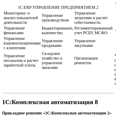
1С:ERP УПРАВЛЕНИЕ ПРЕДПРИЯТИЕМ 2
Мониторинг и
Управление
Управление
анализ показателей
затратами и расчет
производством
деятельности
себестоимости
Управление
Бюджетироваине,
Регламентированный
финансами
казначество
учет РСБУ, МСФО
Управление
Управление
Управление
взаимоотношениями
продажами
закупками
с клиентами
Складское
Управление
хозяйство и
Организация
песоналом и расчет
управление
ремонтов
заработной платы
запасами
1С:Комплексная автоматизация 8
Прикладное решение «1С:Комплексная автоматизация 2»