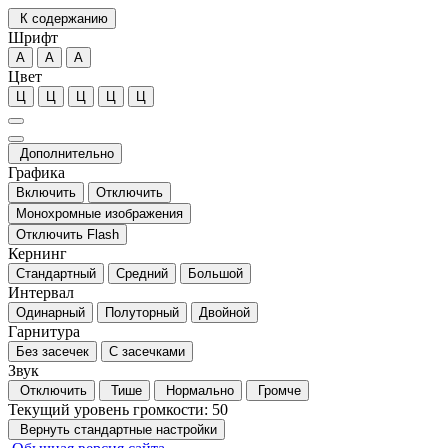
К содержанию
Шрифт
А
А
А
Цвет
Ц
Ц
Ц
Ц
Ц
Дополнительно
Графика
Включить
Отключить
Монохромные изображения
Отключить Flash
Кернинг
Стандартный
Средний
Большой
Интервал
Одинарный
Полуторный
Двойной
Гарнитура
Без засечек
С засечками
Звук
Отключить
Тише
Нормально
Громче
Текущий уровень громкости:
50
Вернуть стандартные настройки