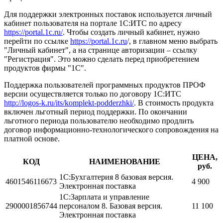
Для поддержки электронных поставок используется личный
кабинет пользователя на портале 1С:ИТС по адресу
https://portal.1c.ru/
. Чтобы создать личный кабинет, нужно
перейти по ссылке
https://portal.1c.ru
/, в главном меню выбрать
"Личный кабинет", а на странице авторизации – ссылку
"Регистрация". Это можно сделать перед приобретением
продуктов фирмы "1С".
Поддержка пользователей программных продуктов ПРОФ
версии осуществляется только по договору 1С:ИТС
http://logos-k.ru/its/komplekt-podderzhki/
. В стоимость продукта
включен льготный период поддержки. По окончании
льготного периода пользователю необходимо продлить
договор информационно-технологического сопровождения на
платной основе.
ЦЕНА,
КОД
НАИМЕНОВАНИЕ
руб.
1С:Бухгалтерия 8 базовая версия.
4601546116673
4 900
Электронная поставка
1С:Зарплата и управление
2900001856744
персоналом 8. Базовая версия.
11 100
Электронная поставка