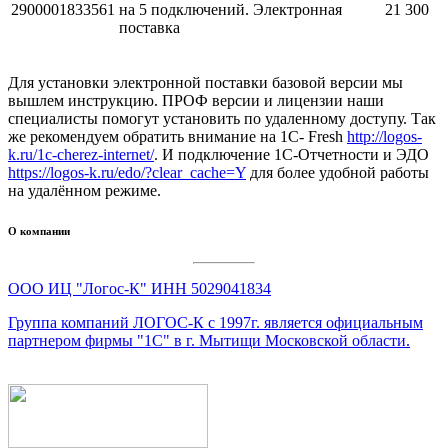
2900001833561
на 5 подключений. Электронная
21 300
поставка
Для установки электронной поставки базовой версии мы
вышлем инструкцию. ПРОФ версии и лицензии наши
специалисты помогут установить по удаленному доступу. Так
же рекомендуем обратить внимание на 1С- Fresh
http://logos-
k.ru/1c-cherez-internet/
. И подключение 1С-Отчетности и ЭДО
https://logos-k.ru/edo/?clear_cache=Y
для более удобной работы
на удалённом режиме.
О компании
ООО ИЦ "Логос-К" ИНН 5029041834
Группа компаний ЛОГОС-К c 1997г. является официальным
партнером фирмы "1С" в г. Мытищи Московской области.